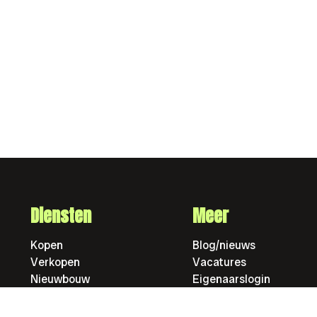
Diensten
Meer
Kopen
Blog/nieuws
Verkopen
Vacatures
Nieuwbouw
Eigenaarslogin
Huren
Zoek pand
Verhuren
FAQ