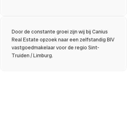
Door de constante groei zijn wij bij Canius
Real Estate opzoek naar een zelfstandig BIV
vastgoedmakelaar voor de regio Sint-
Truiden / Limburg.
SPONTANE SOLLICITATIE
Jouw droomjob niet gevonden tussen onze actuele
vacatures? Stuur ons gerust een motivatiebrief met cv en
overtuig ons waarom jij de geschikte persoon bent om ons
team te versterken. Je mag je motivatiebrief met cv mailen
naar
info@canius.be
.