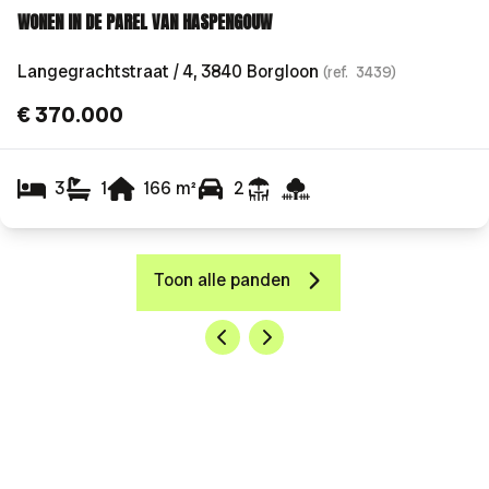
WONEN IN DE PAREL VAN HASPENGOUW
Langegrachtstraat / 4, 3840 Borgloon
(ref.
3439
)
€ 370.000
3
1
166
m²
2
Toon alle panden